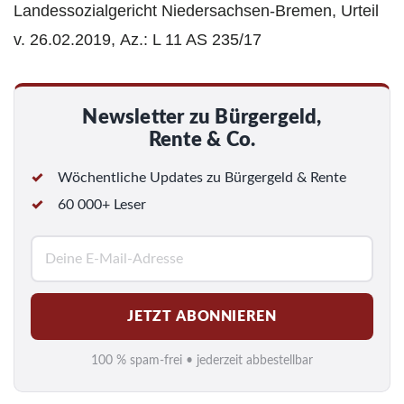
Landessozialgericht Niedersachsen-Bremen, Urteil
v. 26.02.2019, Az.: L 11 AS 235/17
Newsletter zu Bürgergeld,
Rente & Co.
Wöchentliche Updates zu Bürgergeld & Rente
60 000+ Leser
E
-
M
JETZT ABONNIEREN
a
i
100 % spam-frei • jederzeit abbestellbar
l
*