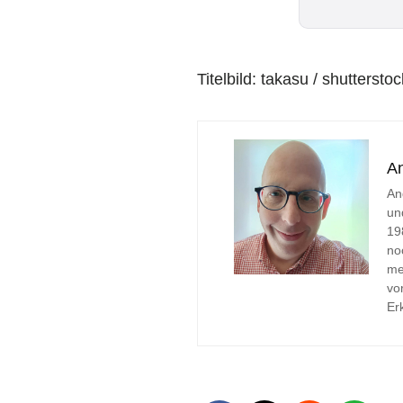
Titelbild: takasu / shutterst
A
An
un
19
no
me
vo
Er