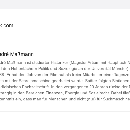
a
i
l
ock.com
*
ndré Maßmann
dré Maßmann ist studierter Historiker (Magister Artium mit Hauptfach
d den Nebenfächern Politik und Soziologie an der Universität Münster). Jo
88. Er hat den Job von der Pike auf als freier Mitarbeiter einer Tageszei
ch mit der Schreibmaschine gearbeitet wurde. Später folgten Stationen 
dizinischen Fachzeitschrift. In den vergangenen 20 Jahren rückte der
rrangig in den Bereichen Finanzen, Energie und Sozialrecht. Dabei fließ
kenntnis ein, dass man für Menschen und nicht (nur) für Suchmaschine