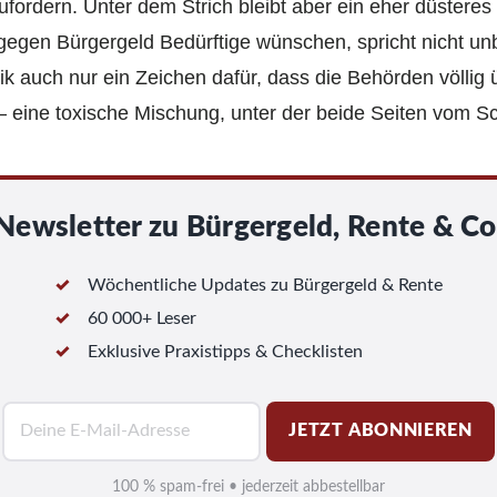
ufordern. Unter dem Strich bleibt aber ein eher düsteres 
gegen Bürgergeld Bedürftige wünschen, spricht nicht un
tik auch nur ein Zeichen dafür, dass die Behörden völlig 
t – eine toxische Mischung, unter der beide Seiten vom Sc
Newsletter zu Bürgergeld, Rente & Co
Wöchentliche Updates zu Bürgergeld & Rente
60 000+ Leser
Exklusive Praxistipps & Checklisten
E
JETZT ABONNIEREN
-
M
100 % spam-frei • jederzeit abbestellbar