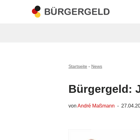
Zum
Inhalt
springen
Startseite
-
News
Bürgergeld: 
von
André Maßmann
27.04.2