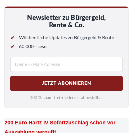
Newsletter zu Bürgergeld,
Rente & Co.
Wöchentliche Updates zu Bürgergeld & Rente
60 000+ Leser
E
-
M
JETZT ABONNIEREN
a
i
100 % spam-frei • jederzeit abbestellbar
l
*
200 Euro Hartz IV Sofortzuschlag schon vor
Auszahlung verpufft