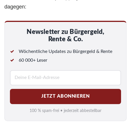
dagegen:
Newsletter zu Bürgergeld,
Rente & Co.
Wöchentliche Updates zu Bürgergeld & Rente
60 000+ Leser
E
-
M
JETZT ABONNIEREN
a
i
100 % spam-frei • jederzeit abbestellbar
l
*