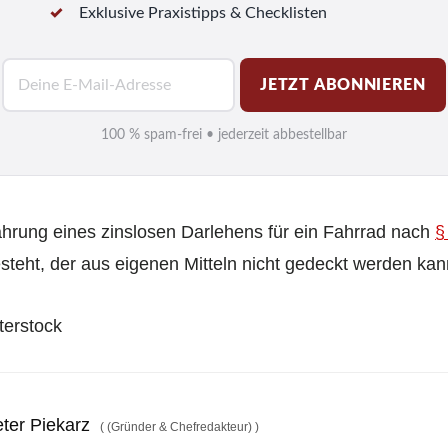
Exklusive Praxistipps & Checklisten
E
JETZT ABONNIEREN
-
M
100 % spam-frei • jederzeit abbestellbar
a
i
l
hrung eines zinslosen Darlehens für ein Fahrrad nach
§
*
steht, der aus eigenen Mitteln nicht gedeckt werden kan
tterstock
ter Piekarz
(
(Gründer & Chefredakteur)
)