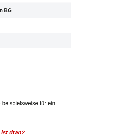
in BG
eispielsweise für ein
ist dran?