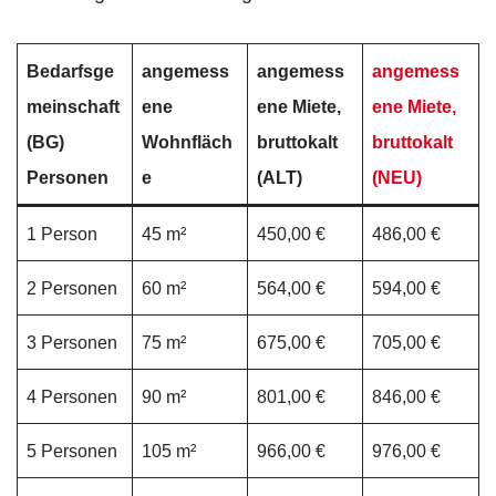
Bedarfsge
angemess
angemess
angemess
meinschaft
ene
ene Miete,
ene Miete,
(BG)
Wohnfläch
bruttokalt
bruttokalt
Personen
e
(ALT)
(NEU)
1 Person
45 m²
450,00 €
486,00 €
2 Personen
60 m²
564,00 €
594,00 €
3 Personen
75 m²
675,00 €
705,00 €
4 Personen
90 m²
801,00 €
846,00 €
5 Personen
105 m²
966,00 €
976,00 €