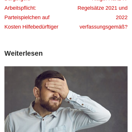
Arbeitspflicht:
Regelsätze 2021 und
Parteispielchen auf
2022
Kosten Hilfebedürftiger
verfassungsgemäß?
Weiterlesen