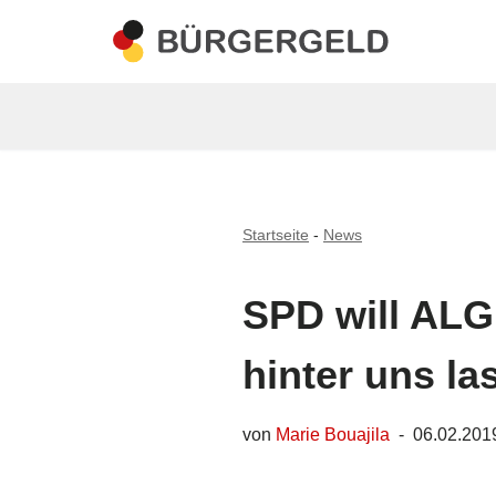
Zum
Inhalt
springen
Startseite
-
News
SPD will ALG 
hinter uns la
von
Marie Bouajila
06.02.201