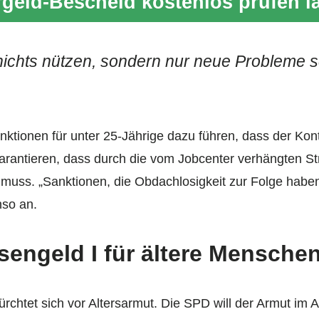
geld-Bescheid kostenlos prüfen l
chts nützen, sondern nur neue Probleme sc
ktionen für unter 25-Jährige dazu führen, dass der Kont
garantieren, dass durch die vom Jobcenter verhängten St
uss. „Sanktionen, die Obdachlosigkeit zur Folge haben
nso an.
sengeld I für ältere Mensche
ürchtet sich vor Altersarmut. Die SPD will der Armut im 