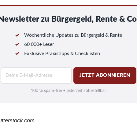
Newsletter zu Bürgergeld, Rente & Co
Wöchentliche Updates zu Bürgergeld & Rente
60 000+ Leser
Exklusive Praxistipps & Checklisten
E
JETZT ABONNIEREN
-
M
100 % spam-frei • jederzeit abbestellbar
a
i
l
hutterstock.com
*