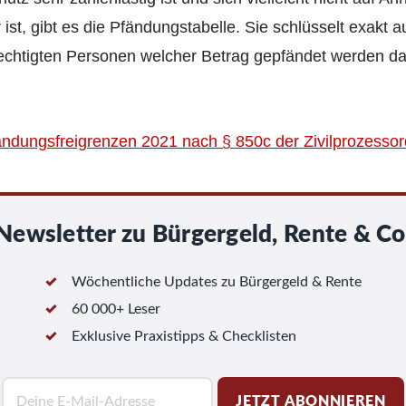
r ist, gibt es die Pfändungstabelle. Sie schlüsselt exak
echtigten Personen welcher Betrag gepfändet werden dar
dungsfreigrenzen 2021 nach § 850c der Zivilprozesso
Newsletter zu Bürgergeld, Rente & Co
Wöchentliche Updates zu Bürgergeld & Rente
60 000+ Leser
Exklusive Praxistipps & Checklisten
E
JETZT ABONNIEREN