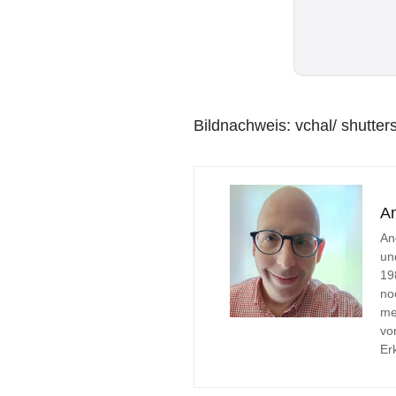
Bildnachweis: vchal/ shutte
A
An
un
19
no
me
vo
Er