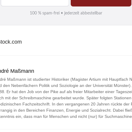
-
M
100 % spam-frei • jederzeit abbestellbar
a
i
l
rstock.com
*
ndré Maßmann
dré Maßmann ist studierter Historiker (Magister Artium mit Hauptfach
d den Nebenfächern Politik und Soziologie an der Universität Münster). Jo
88. Er hat den Job von der Pike auf als freier Mitarbeiter einer Tageszei
ch mit der Schreibmaschine gearbeitet wurde. Später folgten Stationen 
dizinischen Fachzeitschrift. In den vergangenen 20 Jahren rückte der
rrangig in den Bereichen Finanzen, Energie und Sozialrecht. Dabei fließ
kenntnis ein, dass man für Menschen und nicht (nur) für Suchmaschine