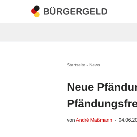
Zum
Inhalt
springen
Startseite
-
News
Neue Pfändun
Pfändungsfre
von
André Maßmann
04.06.2