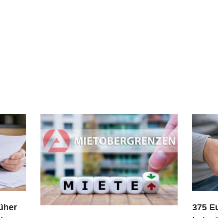
üher
375 E