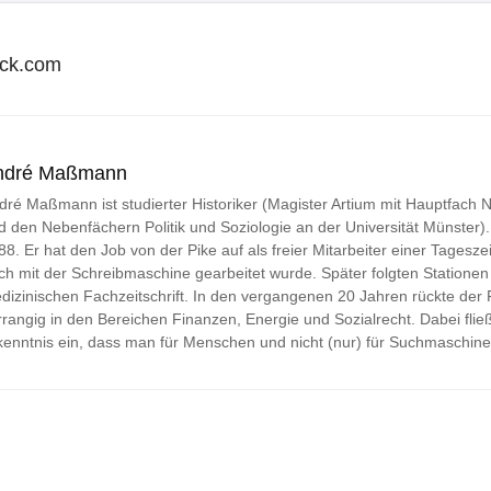
i
l
ock.com
*
ndré Maßmann
dré Maßmann ist studierter Historiker (Magister Artium mit Hauptfach
d den Nebenfächern Politik und Soziologie an der Universität Münster). Jo
88. Er hat den Job von der Pike auf als freier Mitarbeiter einer Tageszei
ch mit der Schreibmaschine gearbeitet wurde. Später folgten Stationen 
dizinischen Fachzeitschrift. In den vergangenen 20 Jahren rückte der
rrangig in den Bereichen Finanzen, Energie und Sozialrecht. Dabei fließ
kenntnis ein, dass man für Menschen und nicht (nur) für Suchmaschine