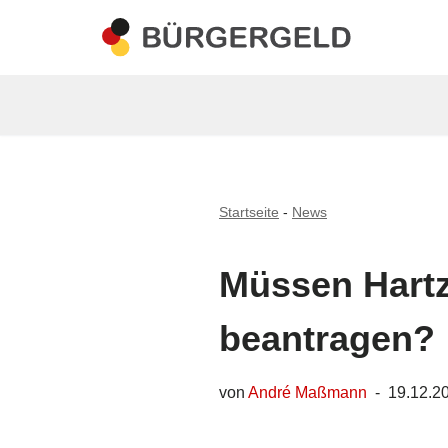
Zum
Inhalt
springen
Startseite
-
News
Müssen Hartz
beantragen?
von
André Maßmann
19.12.2