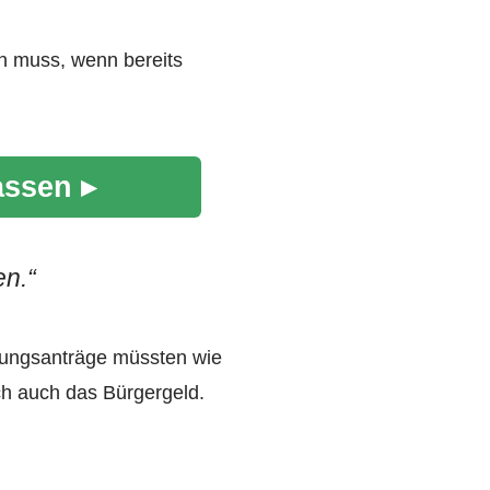
en muss, wenn bereits
assen ▸
en.“
igungsanträge müssten wie
sch auch das Bürgergeld.