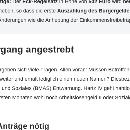
tige:
Der
Eck-Regelsatz
in Höhe von
502 Euro
wird ber
hoben, so dass die erste
Auszahlung des Bürgergeldes
e Änderungen wie die Anhebung der Einkommensfreibetr
rgang angestrebt
eben sich viele Fragen. Allen voran: Müssen Betroffene
 weiter und erhält lediglich einen neuen Namen? Diesbez
t und Soziales (BMAS) Entwarnung. Hartz IV geht nahtlo
ersten Monaten wohl noch Arbeitslosengeld II oder Sozia
Anträge nötig