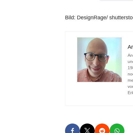
Bild: DesignRage/ shutterst
A
An
un
19
no
me
vo
Er