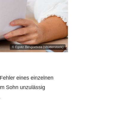
© Egoitz Bengoetxea (shutterstock)
 Fehler eines einzelnen
rem Sohn unzulässig
.