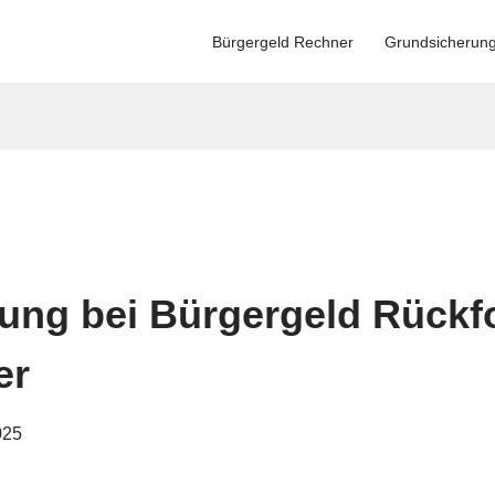
Bürgergeld Rechner
Grundsicherun
tung bei Bürgergeld Rück
er
025