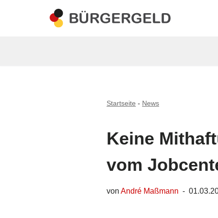
Zum
Inhalt
springen
Startseite
-
News
Keine Mithaf
vom Jobcent
von
André Maßmann
01.03.2