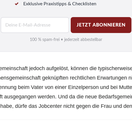
Exklusive Praxistipps & Checklisten
E
JETZT ABONNIEREN
-
M
100 % spam-frei • jederzeit abbestellbar
a
i
l
meinschaft jedoch aufgelöst, können die typischerweise
*
ensgemeinschaft geknüpften rechtlichen Erwartungen nic
nnung beim Vater von einer Einzelperson und bei Mutte
t ausgegangen werden. Und da die neue Bedarfsgemein
zt habe, dürfe das Jobcenter nicht gegen die Frau und d