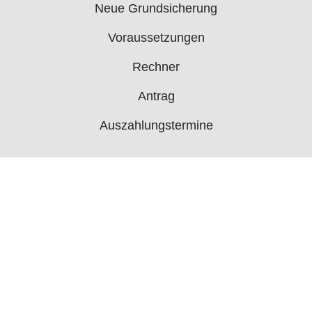
Neue Grundsicherung
Voraussetzungen
Rechner
Antrag
Auszahlungstermine
Mehr
Bürgergeld News
Bürgergeld Forum
Jobcenter
© 2006 - 2026 buergergeld.org