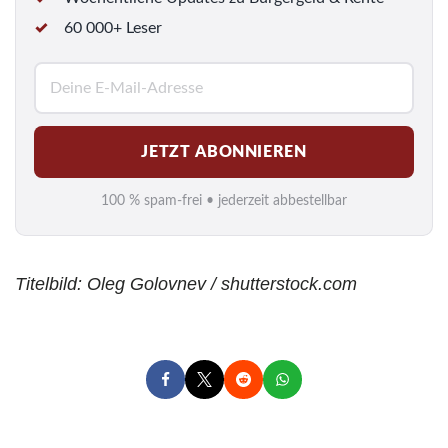
60 000+ Leser
E
-
M
JETZT ABONNIEREN
a
i
100 % spam-frei • jederzeit abbestellbar
l
*
Titelbild: Oleg Golovnev / shutterstock.com