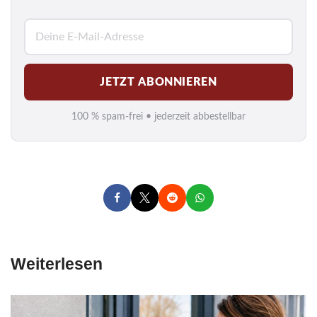
E
-
M
JETZT ABONNIEREN
a
i
100 % spam-frei • jederzeit abbestellbar
l
*
Weiterlesen