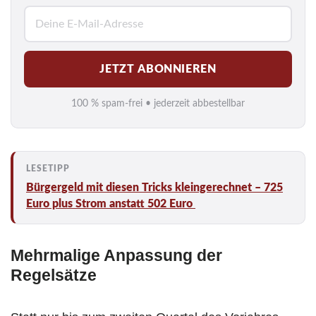
E
-
M
JETZT ABONNIEREN
a
i
100 % spam-frei • jederzeit abbestellbar
l
*
Bürgergeld mit diesen Tricks kleingerechnet – 725
Euro plus Strom anstatt 502 Euro
Mehrmalige Anpassung der
Regelsätze