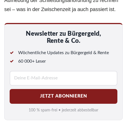
Aufhebung der Schließungsanordnung zu rechnen
sei – was in der Zwischenzeit ja auch passiert ist.
Newsletter zu Bürgergeld,
Rente & Co.
Wöchentliche Updates zu Bürgergeld & Rente
60 000+ Leser
E
-
M
JETZT ABONNIEREN
a
i
100 % spam-frei • jederzeit abbestellbar
l
*