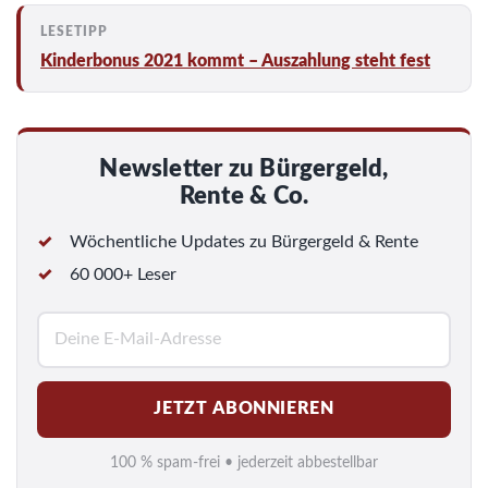
Kinderbonus 2021 kommt – Auszahlung steht fest
Newsletter zu Bürgergeld,
Rente & Co.
Wöchentliche Updates zu Bürgergeld & Rente
60 000+ Leser
E
-
M
JETZT ABONNIEREN
a
i
100 % spam-frei • jederzeit abbestellbar
l