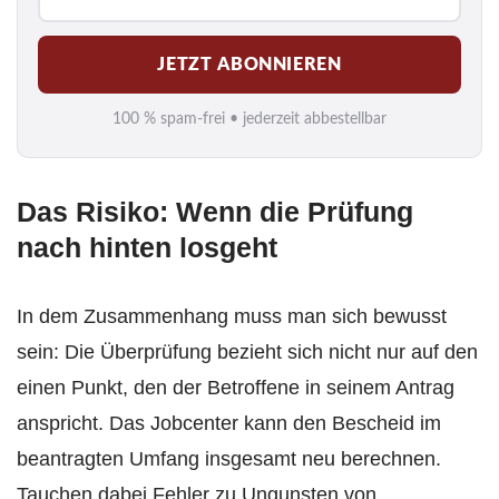
-
M
JETZT ABONNIEREN
a
i
100 % spam-frei • jederzeit abbestellbar
l
*
Das Risiko: Wenn die Prüfung
nach hinten losgeht
In dem Zusammenhang muss man sich bewusst
sein: Die Überprüfung bezieht sich nicht nur auf den
einen Punkt, den der Betroffene in seinem Antrag
anspricht. Das Jobcenter kann den Bescheid im
beantragten Umfang insgesamt neu berechnen.
Tauchen dabei Fehler zu Ungunsten von