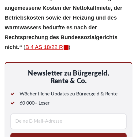
angemessene Kosten der Nettokaltmiete, der
Betriebskosten sowie der Heizung und des
Warmwassers bedurfte es nach der
Rechtsprechung des Bundessozialgerichts
nicht.“
(
B 4 AS 18/22 R
)
Newsletter zu Bürgergeld,
Rente & Co.
Wöchentliche Updates zu Bürgergeld & Rente
60 000+ Leser
E
-
M