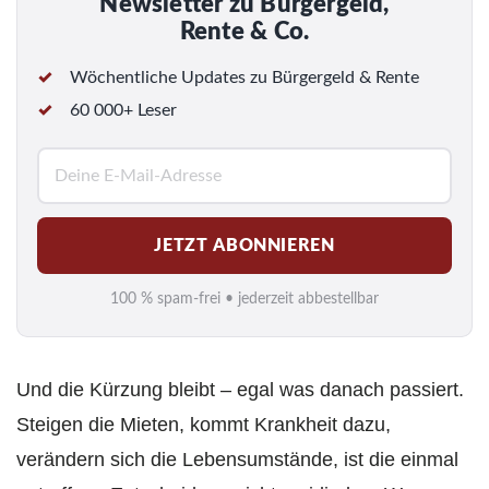
Newsletter zu Bürgergeld,
Rente & Co.
Wöchentliche Updates zu Bürgergeld & Rente
60 000+ Leser
E
-
M
JETZT ABONNIEREN
a
i
100 % spam-frei • jederzeit abbestellbar
l
*
Und die Kürzung bleibt – egal was danach passiert.
Steigen die Mieten, kommt Krankheit dazu,
verändern sich die Lebensumstände, ist die einmal